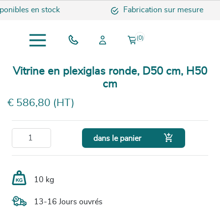
onibles en stock
Fabrication sur mesure
(0)
Vitrine en plexiglas ronde, D50 cm, H50
cm
€ 586,80 (HT)

dans le panier
10 kg
13-16 Jours ouvrés