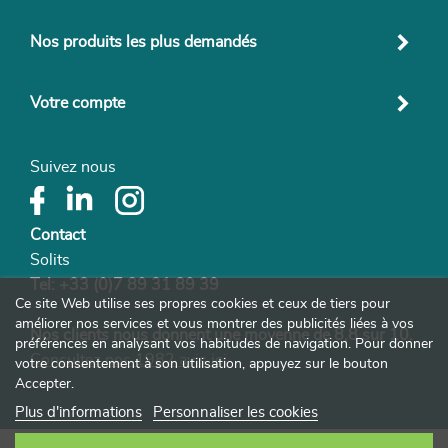
Nos produits les plus demandés
Votre compte
Suivez nous
Contact
Solits
Tel:
+33 (0)7 89 31 89 39
Ce site Web utilise ses propres cookies et ceux de tiers pour
améliorer nos services et vous montrer des publicités liées à vos
Nos clients nous donnent une moyenne de 8,8 sur 10.
préférences en analysant vos habitudes de navigation. Pour donner
Consultez nos 1982 avis ici
votre consentement à son utilisation, appuyez sur le bouton
Accepter.
Plus d'informations
Personnaliser les cookies