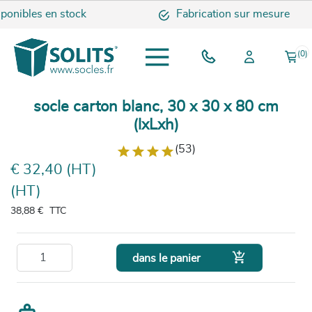
nibles en stock
Fabrication sur mesure
(0)
socle carton blanc, 30 x 30 x 80 cm
(lxLxh)
(53)
€ 32,40 (HT)
(HT)
38,88 €
TTC

dans le panier