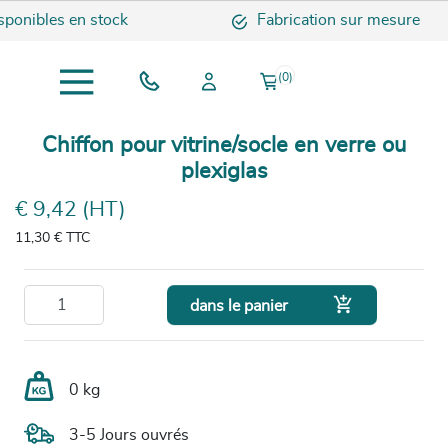
onibles en stock
Fabrication sur mesure
(0)
Chiffon pour vitrine/socle en verre ou
plexiglas
€ 9,42 (HT)
11,30 €
TTC

dans le panier
0 kg
3-5 Jours ouvrés