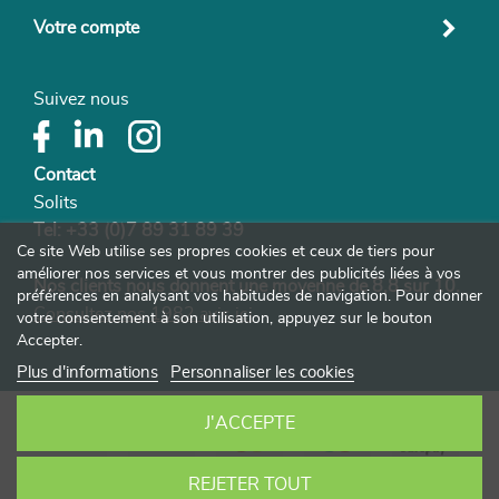
Votre compte
Suivez nous
Contact
Solits
Tel:
+33 (0)7 89 31 89 39
Ce site Web utilise ses propres cookies et ceux de tiers pour
améliorer nos services et vous montrer des publicités liées à vos
Nos clients nous donnent une moyenne de 8,8 sur 10.
préférences en analysant vos habitudes de navigation. Pour donner
Consultez nos 1982 avis ici
votre consentement à son utilisation, appuyez sur le bouton
Accepter.
Plus d'informations
Personnaliser les cookies
J'ACCEPTE
REJETER TOUT