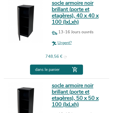
socle armoire noir
brillant (porte et
etagères), 40 x 40 x
100 (lxLxh)
13-16 Jours ouvrés
Urgent?
Prix
748,56 €

dans le panier
socle armoire noir
brillant (porte et
etagères), 50 x 50 x
100 (lxLxh)