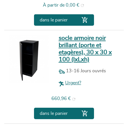
Prix
À partir de
0,00 €

dans le panier
socle armoire noir
brillant (porte et
etagères), 30 x 30 x
100 (lxLxh)
13-16 Jours ouvrés
Urgent?
Prix
660,96 €

dans le panier